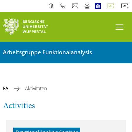
Navi
Arbeitsgruppe Funktionalanalysis
FA
Aktivitäten
Activities